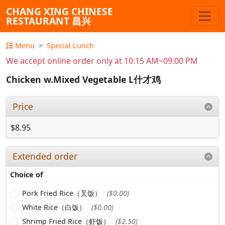
CHANG XING CHINESE
RESTAURANT 昌兴
Menu
Special Lunch
We accept online order only at 10:15 AM~09:00 PM
Chicken w.Mixed Vegetable L什才鸡
Price
$8.95
Extended order
Choice of
Pork Fried Rice（叉饭）
($0.00)
White Rice（白饭）
($0.00)
Shrimp Fried Rice（虾饭）
($2.50)