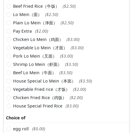
Beef Fried Rice（牛饭）
($2.50)
Lo Mein（面）
($2.50)
Plain Lo Mein（净面）
($2.50)
Pay Extra
($2.00)
Chicken Lo Mein（鸡面）
($3.00)
Vegetable Lo Mein（才面）
($3.00)
Pork Lo Mein（叉面）
($3.00)
Shrimp Lo Mein（虾面）
($3.50)
Beef Lo Mein（牛面）
($3.50)
House Special Lo Mein（本面）
($3.50)
Vegetable Fried rice（才饭）
($2.00)
Chicken Fried Rice（鸡饭）
($2.00)
House Special Fried Rice
($3.00)
Choice of
egg roll
($0.00)