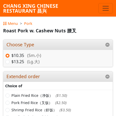
CHANG XING CHINESE
RESTAURANT 昌兴
Menu
Pork
Roast Pork w. Cashew Nuts 腰叉
Choose Type
$10.35
(Sm.小)
$13.25
(Lg.大)
Extended order
Choice of
Plain Fried Rice（净饭）
($1.50)
Pork Fried Rice（叉饭）
($2.50)
Shrimp Fried Rice（虾饭）
($3.50)