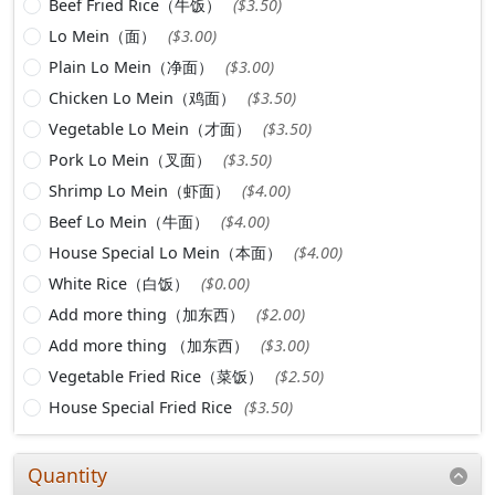
Beef Fried Rice（牛饭）
($3.50)
Lo Mein（面）
($3.00)
Plain Lo Mein（净面）
($3.00)
Chicken Lo Mein（鸡面）
($3.50)
Vegetable Lo Mein（才面）
($3.50)
Pork Lo Mein（叉面）
($3.50)
Shrimp Lo Mein（虾面）
($4.00)
Beef Lo Mein（牛面）
($4.00)
House Special Lo Mein（本面）
($4.00)
White Rice（白饭）
($0.00)
Add more thing（加东西）
($2.00)
Add more thing （加东西）
($3.00)
Vegetable Fried Rice（菜饭）
($2.50)
House Special Fried Rice
($3.50)
Quantity