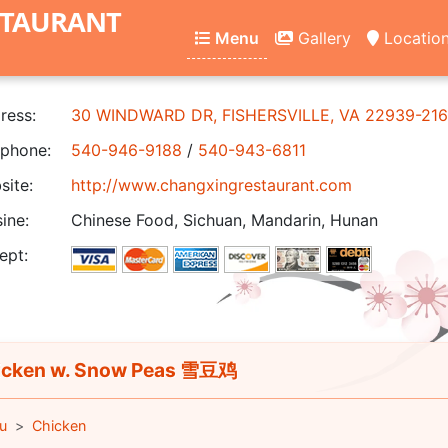
STAURANT
Menu
Gallery
Locatio
ress:
30 WINDWARD DR, FISHERSVILLE, VA 22939-21
phone:
540-946-9188
/
540-943-6811
ite:
http://www.changxingrestaurant.com
ine:
Chinese Food, Sichuan, Mandarin, Hunan
ept:
cken w. Snow Peas 雪豆鸡
u
Chicken