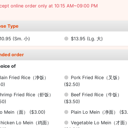
cept online order only at 10:15 AM~09:00 PM
se Type
10.95
(Sm. 小)
$13.95
(Lg. 大)
nded order
oice of
lain Fried Rice（净饭）
Pork Fried Rice（叉饭）
50)
($2.50)
hrimp Fried Rice（虾饭）
Beef Fried Rice（牛饭）
50)
($3.50)
Lo Mein（面）
($3.00)
Plain Lo Mein（净面）
($3
Chicken Lo Mein（鸡面）
Vegetable Lo Mein（才面