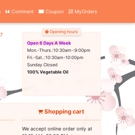
n
Comment
Coupon
MyOrders
Opening hours
67
Open 6 Days A Week
Mon.-Thurs.:10:30am-:9:00pm
Fri.-Sat..:10:30am-10:00pm
Sunday Closed
100% Vegetable Oil
Shopping cart
We accept online order only at