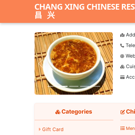
CHANG XING CHINESE RE
昌兴
Add
Tele
Webs
Cuis
Previous
Next
Acc
Categories
Chi
Men
Gift Card