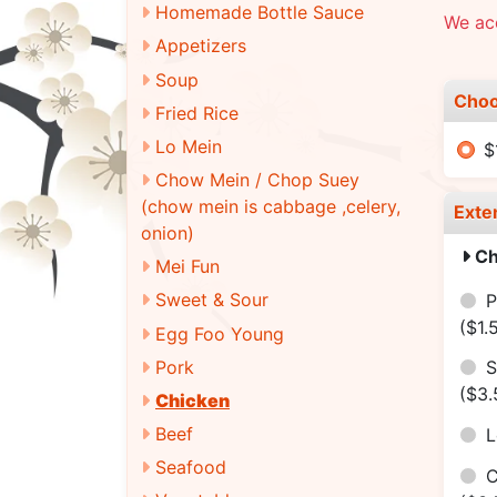
Homemade Bottle Sauce
We ac
Appetizers
Soup
Choo
Fried Rice
Lo Mein
$
Chow Mein / Chop Suey
(chow mein is cabbage ,celery,
Exte
onion)
Ch
Mei Fun
Sweet & Sour
P
($1.
Egg Foo Young
Pork
S
($3.
Chicken
Beef
Seafood