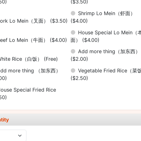
50)
($3.50)
Shrimp Lo Mein（虾面）
Pork Lo Mein（叉面）
($3.50)
($4.00)
House Special Lo Mein（
Beef Lo Mein（牛面）
($4.00)
面）
($4.00)
Add more thing（加东西）
White Rice（白饭）
(Free)
($2.00)
Add more thing （加东西）
Vegetable Fried Rice（
00)
($2.50)
ouse Special Fried Rice
50)
tity