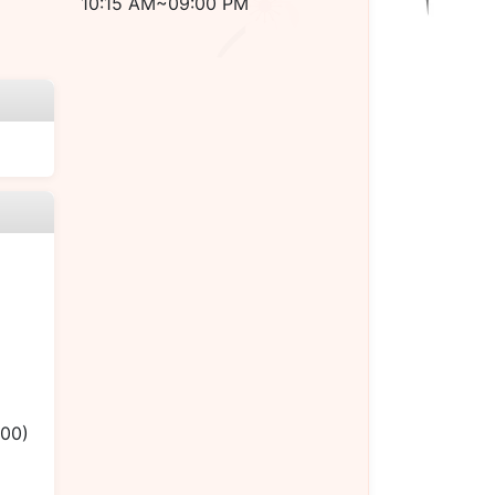
10:15 AM~09:00 PM
.00)
）