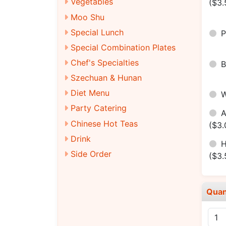
Vegetables
($3.
Moo Shu
Special Lunch
Special Combination Plates
Chef's Specialties
Szechuan & Hunan
Diet Menu
Party Catering
Chinese Hot Teas
($3.
Drink
H
Side Order
($3.
Quan