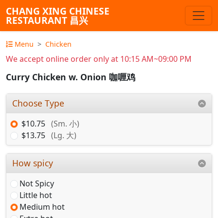
CHANG XING CHINESE
RESTAURANT 昌兴
Menu
Chicken
We accept online order only at 10:15 AM~09:00 PM
Curry Chicken w. Onion 咖喱鸡
Choose Type
$10.75
(Sm. 小)
$13.75
(Lg. 大)
How spicy
Not Spicy
Little hot
Medium hot