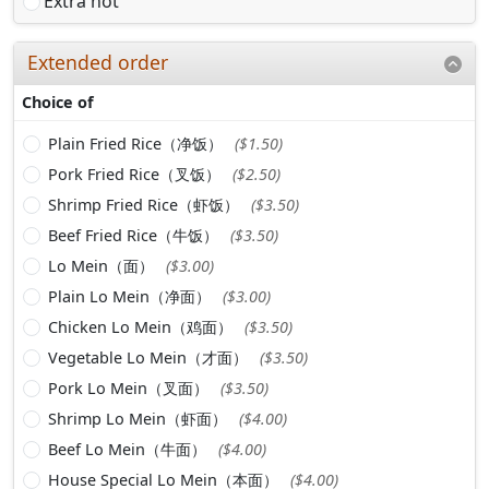
Extra hot
Extended order
Choice of
Plain Fried Rice（净饭）
($1.50)
Pork Fried Rice（叉饭）
($2.50)
Shrimp Fried Rice（虾饭）
($3.50)
Beef Fried Rice（牛饭）
($3.50)
Lo Mein（面）
($3.00)
Plain Lo Mein（净面）
($3.00)
Chicken Lo Mein（鸡面）
($3.50)
Vegetable Lo Mein（才面）
($3.50)
Pork Lo Mein（叉面）
($3.50)
Shrimp Lo Mein（虾面）
($4.00)
Beef Lo Mein（牛面）
($4.00)
House Special Lo Mein（本面）
($4.00)