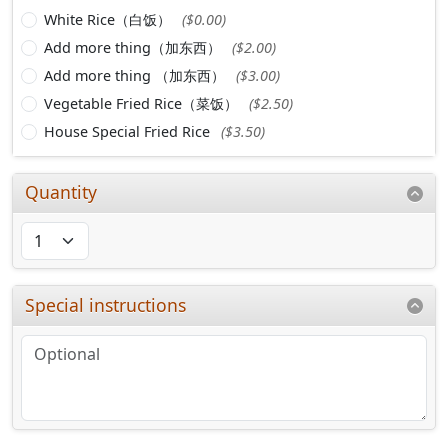
White Rice（白饭）
($0.00)
Add more thing（加东西）
($2.00)
Add more thing （加东西）
($3.00)
Vegetable Fried Rice（菜饭）
($2.50)
House Special Fried Rice
($3.50)
Quantity
Special instructions