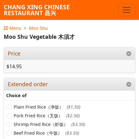
CHANG XING CHINESE
RESTAURANT 昌兴
Menu
Moo Shu
Moo Shu Vegetable 木須才
Price
$14.95
Extended order
Choice of
Plain Fried Rice（净饭）
($1.50)
Pork Fried Rice（叉饭）
($2.50)
Shrimp Fried Rice（虾饭）
($3.50)
Beef Fried Rice（牛饭）
($3.50)