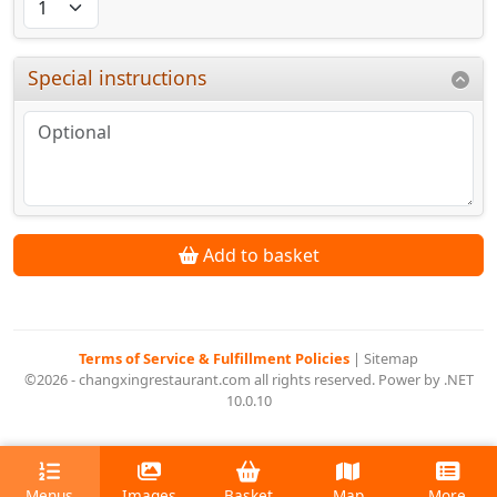
Special instructions
Add to basket
Terms of Service & Fulfillment Policies
|
Sitemap
©2026 - changxingrestaurant.com all rights reserved. Power by .NET
10.0.10
Menus
Images
Basket
Map
More