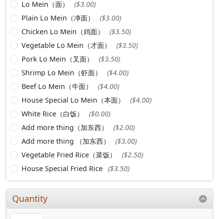
Lo Mein（面）
($3.00)
Plain Lo Mein（净面）
($3.00)
Chicken Lo Mein（鸡面）
($3.50)
Vegetable Lo Mein（才面）
($3.50)
Pork Lo Mein（叉面）
($3.50)
Shrimp Lo Mein（虾面）
($4.00)
Beef Lo Mein（牛面）
($4.00)
House Special Lo Mein（本面）
($4.00)
White Rice（白饭）
($0.00)
Add more thing（加东西）
($2.00)
Add more thing （加东西）
($3.00)
Vegetable Fried Rice（菜饭）
($2.50)
House Special Fried Rice
($3.50)
Quantity