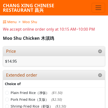
CHANG XING CHINESE
RESTAURANT 昌兴
Menu
Moo Shu
We accept online order only at 10:15 AM~10:00 PM
Moo Shu Chicken 木須鸡
Price
$14.95
Extended order
Choice of
Plain Fried Rice（净饭）
($1.50)
Pork Fried Rice（叉饭）
($2.50)
Shrimp Fried Rice（虾饭）
($3.50)