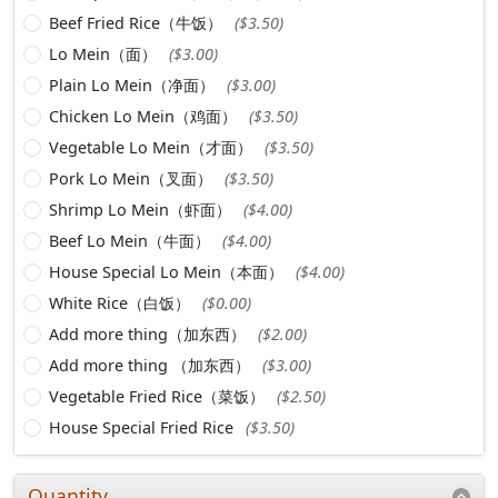
Beef Fried Rice（牛饭）
($3.50)
Lo Mein（面）
($3.00)
Plain Lo Mein（净面）
($3.00)
Chicken Lo Mein（鸡面）
($3.50)
Vegetable Lo Mein（才面）
($3.50)
Pork Lo Mein（叉面）
($3.50)
Shrimp Lo Mein（虾面）
($4.00)
Beef Lo Mein（牛面）
($4.00)
House Special Lo Mein（本面）
($4.00)
White Rice（白饭）
($0.00)
Add more thing（加东西）
($2.00)
Add more thing （加东西）
($3.00)
Vegetable Fried Rice（菜饭）
($2.50)
House Special Fried Rice
($3.50)
Quantity