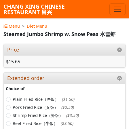
CHANG XING CHINESE
RESTAURANT 昌兴
Menu
Diet Menu
Steamed Jumbo Shrimp w. Snow Peas 水雪虾
Price
$15.65
Extended order
Choice of
Plain Fried Rice（净饭）
($1.50)
Pork Fried Rice（叉饭）
($2.50)
Shrimp Fried Rice（虾饭）
($3.50)
Beef Fried Rice（牛饭）
($3.50)