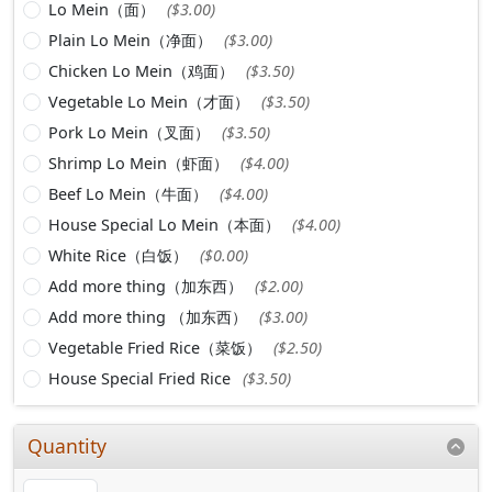
Lo Mein（面）
($3.00)
Plain Lo Mein（净面）
($3.00)
Chicken Lo Mein（鸡面）
($3.50)
Vegetable Lo Mein（才面）
($3.50)
Pork Lo Mein（叉面）
($3.50)
Shrimp Lo Mein（虾面）
($4.00)
Beef Lo Mein（牛面）
($4.00)
House Special Lo Mein（本面）
($4.00)
White Rice（白饭）
($0.00)
Add more thing（加东西）
($2.00)
Add more thing （加东西）
($3.00)
Vegetable Fried Rice（菜饭）
($2.50)
House Special Fried Rice
($3.50)
Quantity