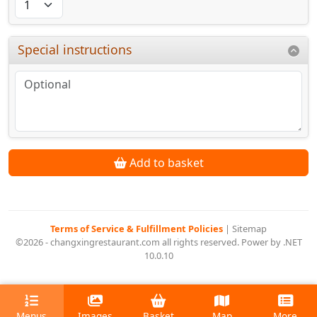
Special instructions
Add to basket
Terms of Service & Fulfillment Policies
|
Sitemap
©2026 - changxingrestaurant.com all rights reserved. Power by .NET
10.0.10
Menus
Images
Basket
Map
More