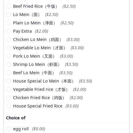
Beef Fried Rice（牛饭）
($2.50)
Lo Mein（面）
($2.50)
Plain Lo Mein（净面）
($2.50)
Pay Extra
($2.00)
Chicken Lo Mein（鸡面）
($3.00)
Vegetable Lo Mein（才面）
($3.00)
Pork Lo Mein（叉面）
($3.00)
Shrimp Lo Mein（虾面）
($3.50)
Beef Lo Mein（牛面）
($3.50)
House Special Lo Mein（本面）
($3.50)
Vegetable Fried rice（才饭）
($2.00)
Chicken Fried Rice（鸡饭）
($2.00)
House Special Fried Rice
($3.00)
Choice of
egg roll
($0.00)