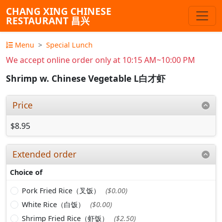
CHANG XING CHINESE
RESTAURANT 昌兴
Menu
Special Lunch
We accept online order only at 10:15 AM~10:00 PM
Shrimp w. Chinese Vegetable L白才虾
Price
$8.95
Extended order
Choice of
Pork Fried Rice（叉饭）
($0.00)
White Rice（白饭）
($0.00)
Shrimp Fried Rice（虾饭）
($2.50)