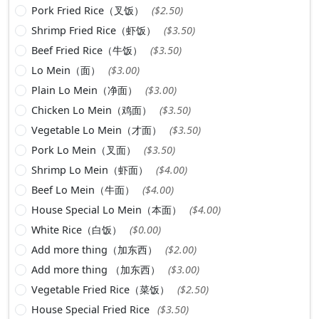
Pork Fried Rice（叉饭）
($2.50)
Shrimp Fried Rice（虾饭）
($3.50)
Beef Fried Rice（牛饭）
($3.50)
Lo Mein（面）
($3.00)
Plain Lo Mein（净面）
($3.00)
Chicken Lo Mein（鸡面）
($3.50)
Vegetable Lo Mein（才面）
($3.50)
Pork Lo Mein（叉面）
($3.50)
Shrimp Lo Mein（虾面）
($4.00)
Beef Lo Mein（牛面）
($4.00)
House Special Lo Mein（本面）
($4.00)
White Rice（白饭）
($0.00)
Add more thing（加东西）
($2.00)
Add more thing （加东西）
($3.00)
Vegetable Fried Rice（菜饭）
($2.50)
House Special Fried Rice
($3.50)