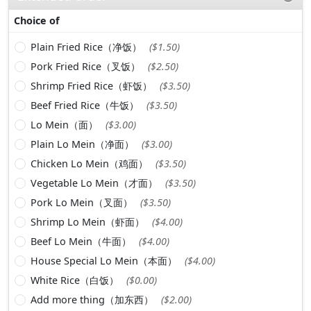
Choice of
Plain Fried Rice（净饭）
($1.50)
Pork Fried Rice（叉饭）
($2.50)
Shrimp Fried Rice（虾饭）
($3.50)
Beef Fried Rice（牛饭）
($3.50)
Lo Mein（面）
($3.00)
Plain Lo Mein（净面）
($3.00)
Chicken Lo Mein（鸡面）
($3.50)
Vegetable Lo Mein（才面）
($3.50)
Pork Lo Mein（叉面）
($3.50)
Shrimp Lo Mein（虾面）
($4.00)
Beef Lo Mein（牛面）
($4.00)
House Special Lo Mein（本面）
($4.00)
White Rice（白饭）
($0.00)
Add more thing（加东西）
($2.00)