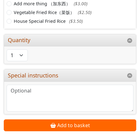
Add more thing （加东西）
($3.00)
Vegetable Fried Rice（菜饭）
($2.50)
House Special Fried Rice
($3.50)
Quantity
Special instructions
Add to basket