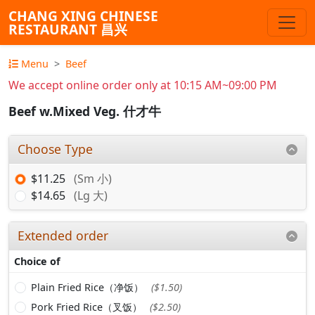
CHANG XING CHINESE
RESTAURANT 昌兴
Menu
Beef
We accept online order only at 10:15 AM~09:00 PM
Beef w.Mixed Veg. 什才牛
Choose Type
$11.25
(Sm 小)
$14.65
(Lg 大)
Extended order
Choice of
Plain Fried Rice（净饭）
($1.50)
Pork Fried Rice（叉饭）
($2.50)