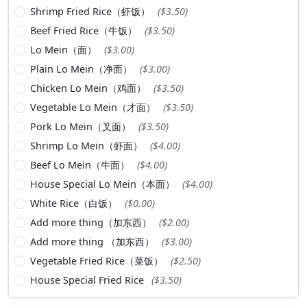
Shrimp Fried Rice（虾饭）
($3.50)
Beef Fried Rice（牛饭）
($3.50)
Lo Mein（面）
($3.00)
Plain Lo Mein（净面）
($3.00)
Chicken Lo Mein（鸡面）
($3.50)
Vegetable Lo Mein（才面）
($3.50)
Pork Lo Mein（叉面）
($3.50)
Shrimp Lo Mein（虾面）
($4.00)
Beef Lo Mein（牛面）
($4.00)
House Special Lo Mein（本面）
($4.00)
White Rice（白饭）
($0.00)
Add more thing（加东西）
($2.00)
Add more thing （加东西）
($3.00)
Vegetable Fried Rice（菜饭）
($2.50)
House Special Fried Rice
($3.50)