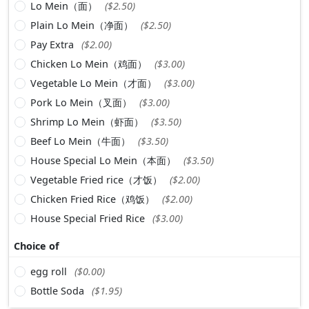
Lo Mein（面）
($2.50)
Plain Lo Mein（净面）
($2.50)
Pay Extra
($2.00)
Chicken Lo Mein（鸡面）
($3.00)
Vegetable Lo Mein（才面）
($3.00)
Pork Lo Mein（叉面）
($3.00)
Shrimp Lo Mein（虾面）
($3.50)
Beef Lo Mein（牛面）
($3.50)
House Special Lo Mein（本面）
($3.50)
Vegetable Fried rice（才饭）
($2.00)
Chicken Fried Rice（鸡饭）
($2.00)
House Special Fried Rice
($3.00)
Choice of
egg roll
($0.00)
Bottle Soda
($1.95)