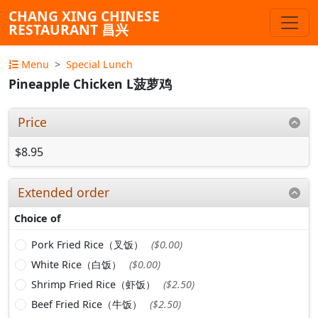
CHANG XING CHINESE
RESTAURANT 昌兴
Menu
Special Lunch
Pineapple Chicken L菠萝鸡
Price
$8.95
Extended order
Choice of
Pork Fried Rice（叉饭）
($0.00)
White Rice（白饭）
($0.00)
Shrimp Fried Rice（虾饭）
($2.50)
Beef Fried Rice（牛饭）
($2.50)